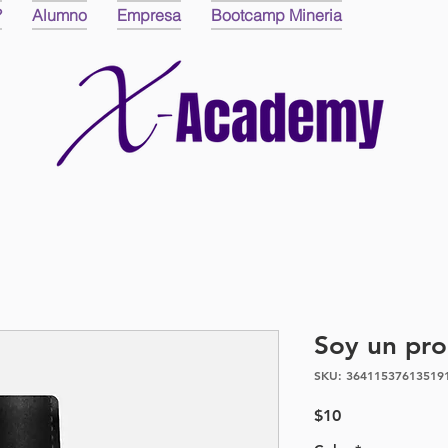
?
Alumno
Empresa
Bootcamp Mineria
Soy un pr
SKU: 36411537613519
Precio
$10