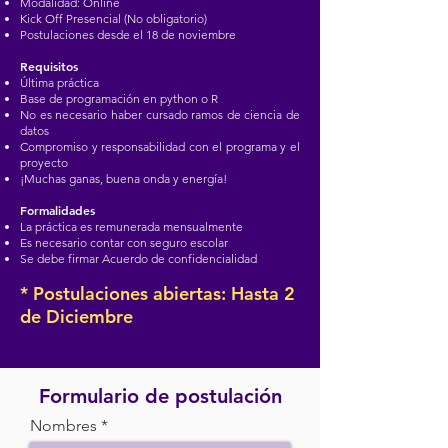
Modalidad: Online
Kick Off Presencial (No obligatorio)
Postulaciones desde el 18 de noviembre
Requisitos
Última práctica
Base de programación en python o R
No es necesario haber cursado ramos de ciencia de
datos
Compromiso y responsabilidad con el programa y el
proyecto
¡Muchas ganas, buena onda y energía!
Formalidades
La práctica es remunerada mensualmente
Es necesario contar con seguro escolar
Se debe firmar Acuerdo de confidencialidad
* Postulaciones abiertas: Hasta 2
de Diciembre
Formulario de postulación
Nombres