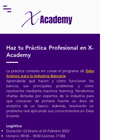
Haz tu Práctica Profesional en X-
Academy
Data
La práctica consiste en cursar el programa de
Science para la Industria Bancaria
.
Aprenderás qué hacen y cómo funcionan los
bancos, sus principales problemas y cómo
resolverlos mediante machine learning. Tendremos
charlas dictadas por expertos de la industria para
que conozcan de primera fuente un área de
analytics de un banco. Además, resolverán un
problema real aplicando sus conocimientos en Data
Sciente.
Logística
Duración: 03 Enero al 24 Febrero 2023
Horario: 09:00 - 18:00 (viernes 17:00)