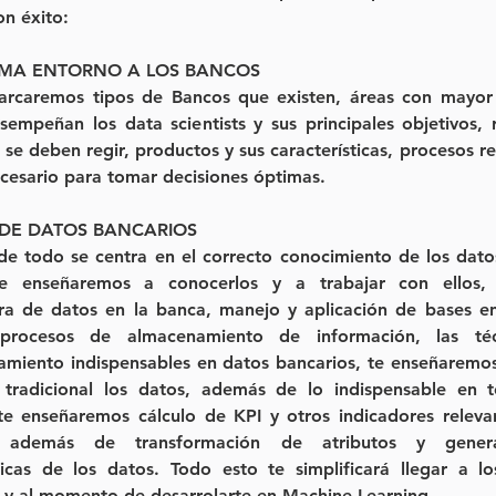
n éxito:
EMA ENTORNO A LOS BANCOS
rcaremos tipos de Bancos que existen, áreas con mayor
empeñan los data scientists y sus principales objetivos, r
 se deben regir, productos y sus características, procesos re
cesario para tomar decisiones óptimas.
DE DATOS BANCARIOS
de todo se centra en el correcto conocimiento de los datos
e enseñaremos a conocerlos y a trabajar con ellos, 
ura de datos en la banca, manejo y aplicación de bases en
s procesos de almacenamiento de información, las téc
miento indispensables en datos bancarios, te enseñaremos 
tradicional los datos, además de lo indispensable en t
 te enseñaremos cálculo de KPI y otros indicadores relevan
a, además de transformación de atributos y gener
ticas de los datos. Todo esto te simplificará llegar a lo
s y al momento de desarrolarte en Machine Learning.