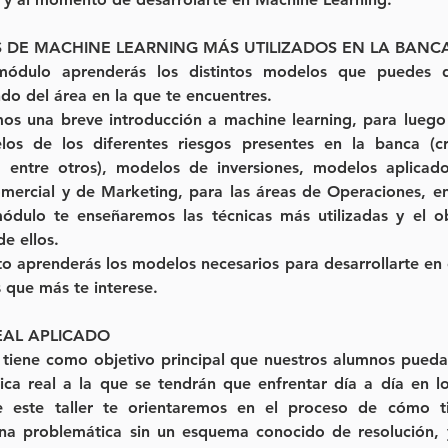
 DE MACHINE LEARNING MÁS UTILIZADOS EN LA BANC
ódulo aprenderás los distintos modelos que puedes des
o del área en la que te encuentres. 
os una breve introducción a machine learning, para luego 
os de los diferentes riesgos presentes en la banca (cr
o, entre otros), modelos de inversiones, modelos aplicado
mercial y de Marketing, para las áreas de Operaciones, ent
ódulo te enseñaremos las técnicas más utilizadas y el ob
e ellos.
o aprenderás los modelos necesarios para desarrollarte en e
 que más te interese. 
EAL APLICADO
r tiene como objetivo principal que nuestros alumnos puedan 
ca real a la que se tendrán que enfrentar día a día en lo
 este taller te orientaremos en el proceso de cómo ti
na problemática sin un esquema conocido de resolución, 