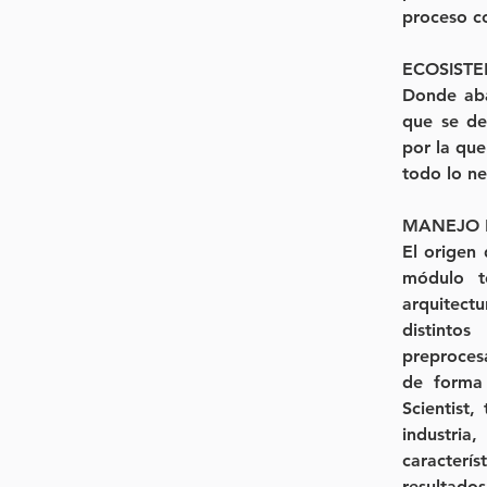
proceso co
ECOSIST
Donde aba
que se des
por la que
todo lo ne
MANEJO 
El origen 
módulo t
arquitect
distinto
preprocesa
de forma 
Scientist,
industri
caracterís
resultado