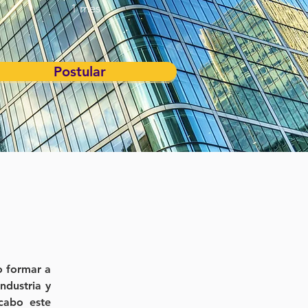
1 mes
Postular
 formar a 
dustria y 
cabo este 