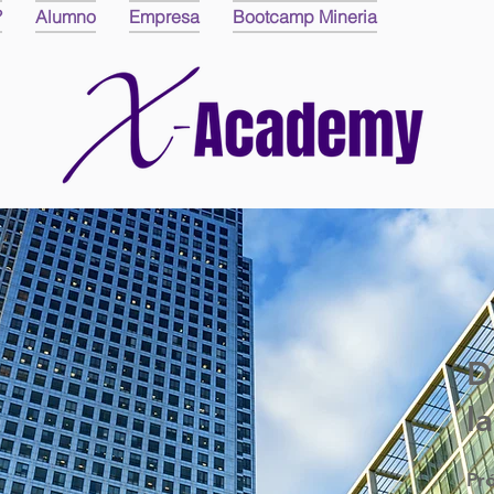
?
Alumno
Empresa
Bootcamp Mineria
D
l
Pr