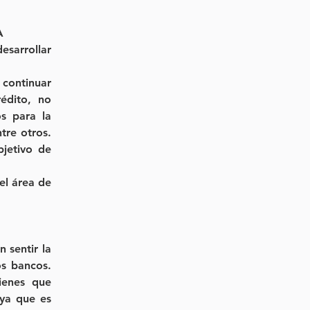
A
arrollar 
continuar 
édito, no 
s para la 
re otros. 
jetivo de 
l área de 
sentir la 
s bancos. 
enes que 
ya que es 