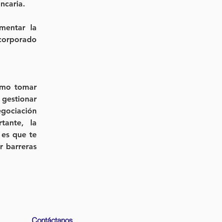
ncaria.
entar la 
corporado 
ómo tomar 
estionar 
gociación 
ante, la 
es que te 
 barreras 
Contáctanos