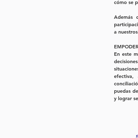
cómo se pr
Además d
participa
a nuestro
EMPODER
En este m
decision
situacion
efectiva,
conciliaci
puedas des
y lograr s
S