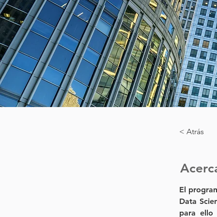
< Atrás
Acerc
El program
Data Scien
para ello