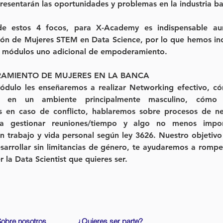
esentarán las oportunidades y problemas en la industria ba
e estos 4 focos, para X-Academy es indispensable aum
ción de Mujeres STEM en Data Science, por lo que hemos in
s módulos uno adicional de empoderamiento.
AMIENTO DE MUJERES EN LA BANCA
ódulo les enseñaremos a realizar Networking efectivo, c
es en un ambiente principalmente masculino, cómo g
es en caso de conflicto, hablaremos sobre procesos de ne
 a gestionar reuniones/tiempo y algo no menos import
ón trabajo y vida personal según ley 3626. Nuestro objetivo 
arrollar sin limitancias de género, te ayudaremos a romper
er la Data Scientist que quieres ser.
obre nosotros​
¿Quieres ser parte?