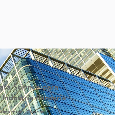
ata Science para
a Industria Bancaria
óxima fecha
Duración