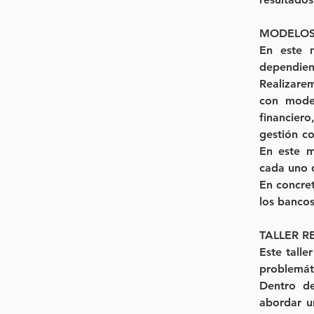
MODELOS
En este m
dependiend
Realizarem
con model
financier
gestión co
En este m
cada uno d
En concret
los bancos
TALLER R
Este talle
problemáti
Dentro de
abordar u