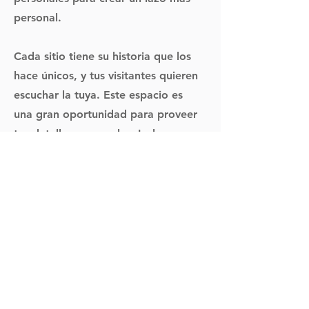
personal.
Cada sitio tiene su historia que los
hace únicos, y tus visitantes quieren
escuchar la tuya. Este espacio es
una gran oportunidad para proveer
tus detalles personales. Incluye
historias personales y hechos de
interés para tus seguidores.
Haz doble clic en el texto para
comenzar a editar tu contenido y
asegúrate de incluir los detalles
relevantes para los visitantes de tu
sitio. Si tienes un negocio, asegúrate
de compartir tu experiencia