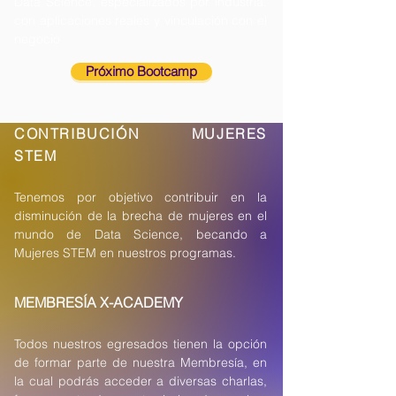
Data Science, especializados por industria,
con aplicaciones reales y vinculación con el
neg
ocio
Próximo Bootcamp
CONTRIBUCIÓN
MUJERES
STEM
Tenemos por objetivo contribuir en la
disminución de la brecha de mujeres en el
mundo de Data Science, becando a
Mujeres STEM en nuestros programas.
MEMBRESÍA X-ACADEMY
Todos nuestros egresados tienen la opción
de formar parte de nuestra Membresía, en
la cual podrás acceder a diversas charlas,