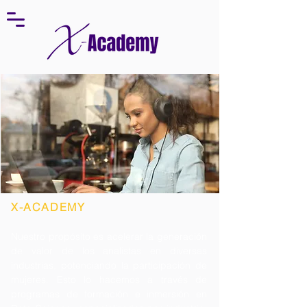
X-ACADEMY
Nuestro propósito es acelerar la generación
de valor de los analistas en diversas
industrias, potenciando la participación
de
muje
res. Esto lo
hacemos a través de
programas de formación e inmersión en